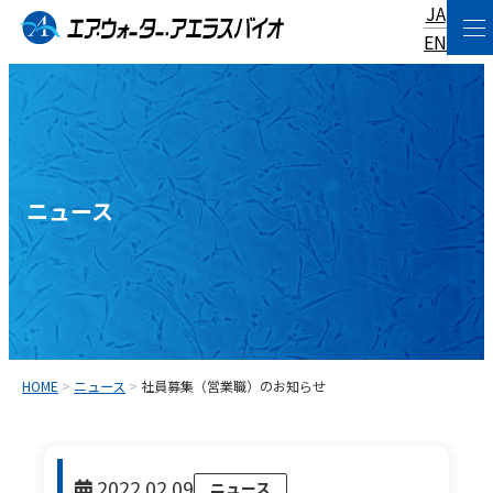
JA
コ
EN
ン
テ
ン
ツ
へ
ニュース
ス
キ
ッ
プ
HOME
>
ニュース
>
社員募集（営業職）のお知らせ
2022.02.09
ニュース