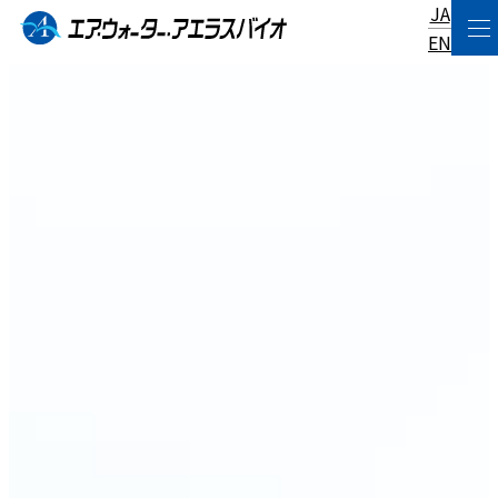
JA
コ
EN
ン
テ
ン
ツ
へ
ス
キ
ッ
プ