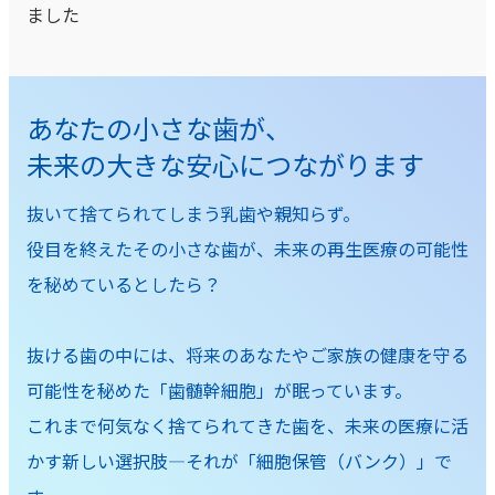
ました
あ
な
た
の
小
さ
な
歯
が
、
未
来
の
大
き
な
安
心
に
つ
な
が
り
ま
す
抜いて捨てられてしまう乳歯や親知らず。
役目を終えたその小さな歯が、未来の再生医療の可能性
を秘めているとしたら？
抜ける歯の中には、将来のあなたやご家族の健康を守る
可能性を秘めた「歯髄幹細胞」が眠っています。
これまで何気なく捨てられてきた歯を、未来の医療に活
かす新しい選択肢―それが「細胞保管（バンク）」で