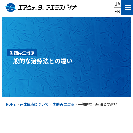
JA
コ
EN
ン
テ
ン
ツ
歯髄再生治療
へ
一般的な治療法との違い
ス
キ
ッ
プ
HOME
>
再生医療について
>
歯髄再生治療
>
一般的な治療法との違い