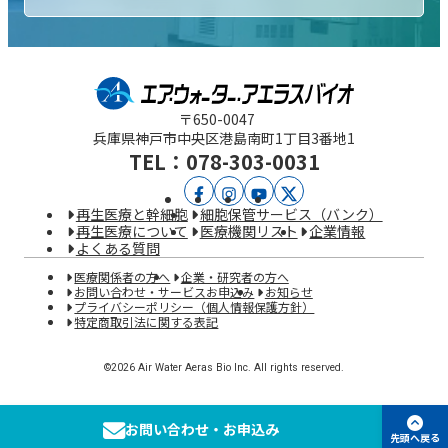
〒650-0047
兵庫県神戸市中央区
港島南町1丁目3番地1
TEL：078-303-0031
ア
ア
YouTube
X
再生医療と幹細胞
細胞保管サービス（バンク）
エ
エ
再生医療について
医療機関リスト
企業情報
よくある質問
ラ
ラ
医療関係者の方へ
企業・研究者の方へ
ス
ス
お問い合わせ・サービスお申込み
お知らせ
プライバシーポリシー（個人情報保護方針）
特定商取引法に関する表記
バ
バ
イ
イ
©2026 Air Water Aeras Bio Inc. All rights reserved.
オ
オ
公
公
お問い合わせ・お申込み
先頭へ戻る