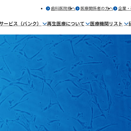
歯科医院様へ
医療関係者の方へ
企業・
サービス（バンク）
再生医療について
医療機関リスト
細胞保管サービス（バンク）とは
再生医療を提供する医療機関
事業内容
保管者・歯科医師の声
マンガ～バンク保管編～