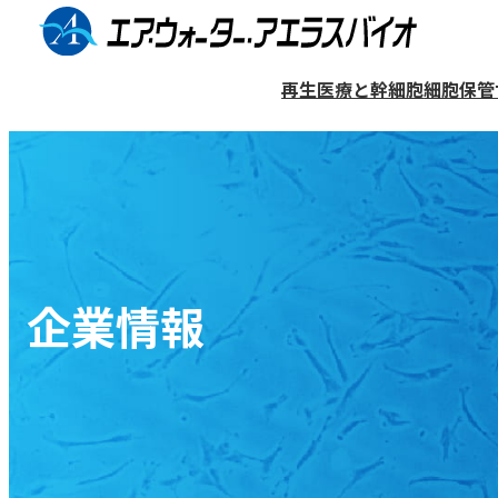
コ
ン
再生医療と幹細胞
細胞保管
テ
ン
細胞保管サービス（バンク）
再生医療について
医療機関リスト
企業情報
ツ
へ
歯髄幹細胞について
歯髄再生治療
提携歯科医院検索ページ
企業概要
ス
歯髄再生治療について
保管プランと料金
キ
一般的な治療法との違い
企業情報
ッ
細胞の利用について
象牙質再生について
プ
歯髄再生治療をご検討の方へ
マンガ〜歯髄再生治療編〜