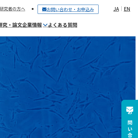
JA
EN
研究者の方へ
お問い合わせ・お申込み
研究・論文
企業情報
よくある質問
ご契約〜細胞保管までの流れ
細胞培養施設（CPC）について