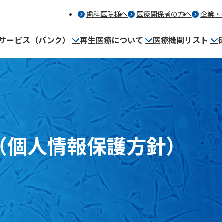
歯科医院様へ
医療関係者の方へ
企業・
サービス（バンク）
再生医療について
医療機関リスト
細胞保管サービス（バンク）とは
再生医療を提供する医療機関
事業内容
保管者・歯科医師の声
（個人情報保護方針）
マンガ～バンク保管編～