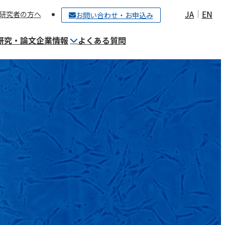
JA
EN
研究者の方へ
お問い合わせ・お申込み
研究・論文
企業情報
よくある質問
ご契約〜細胞保管までの流れ
細胞培養施設（CPC）について