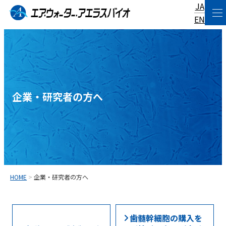
JA
コ
EN
ン
テ
ン
ツ
へ
企業・研究者の方へ
ス
キ
ッ
プ
HOME
>
企業・研究者の方へ
歯髄幹細胞の購入を