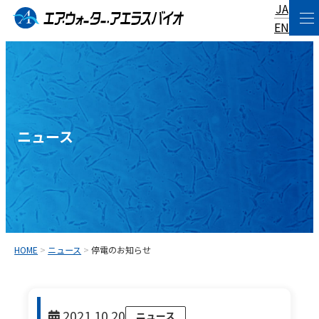
JA
コ
EN
ン
テ
ン
ツ
へ
ニュース
ス
キ
ッ
プ
HOME
>
ニュース
>
停電のお知らせ
2021.10.20
ニュース