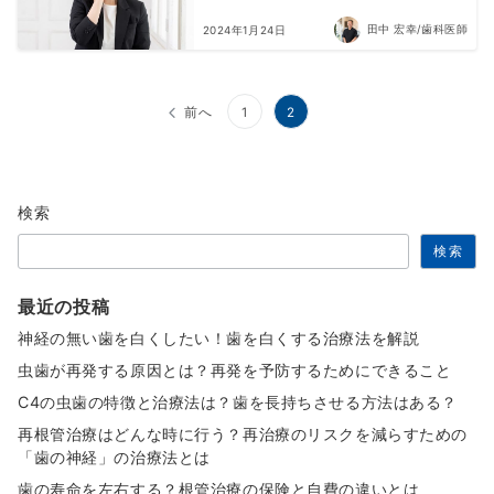
田中 宏幸/歯科医師
2024年1月24日
投
前へ
1
2
稿
の
検索
ペ
検索
ー
ジ
最近の投稿
送
神経の無い歯を白くしたい！歯を白くする治療法を解説
り
虫歯が再発する原因とは？再発を予防するためにできること
C4の虫歯の特徴と治療法は？歯を長持ちさせる方法はある？
再根管治療はどんな時に行う？再治療のリスクを減らすための
「歯の神経」の治療法とは
歯の寿命を左右する？根管治療の保険と自費の違いとは