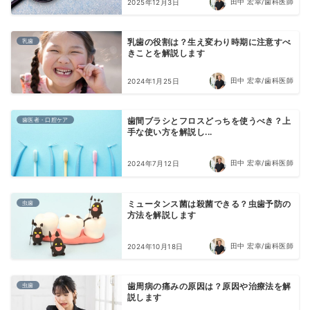
田中 宏幸/歯科医師
2025年12月3日
乳歯
乳歯の役割は？生え変わり時期に注意すべ
きことを解説します
田中 宏幸/歯科医師
2024年1月25日
歯医者・口腔ケア
歯間ブラシとフロスどっちを使うべき？上
手な使い方を解説し...
田中 宏幸/歯科医師
2024年7月12日
虫歯
ミュータンス菌は殺菌できる？虫歯予防の
方法を解説します
田中 宏幸/歯科医師
2024年10月18日
虫歯
歯周病の痛みの原因は？原因や治療法を解
説します