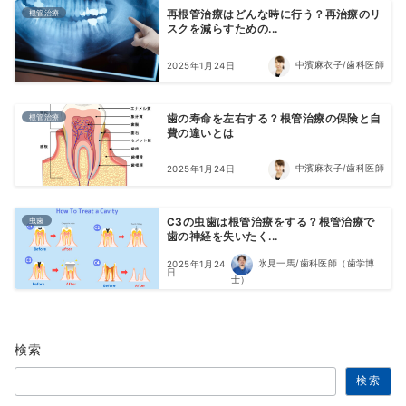
根管治療
再根管治療はどんな時に行う？再治療のリ
スクを減らすための...
中濱麻衣子/歯科医師
2025年1月24日
根管治療
歯の寿命を左右する？根管治療の保険と自
費の違いとは
中濱麻衣子/歯科医師
2025年1月24日
虫歯
C3の虫歯は根管治療をする？根管治療で
歯の神経を失いたく...
氷見一馬/歯科医師（歯学博
2025年1月24
日
士）
検索
検索