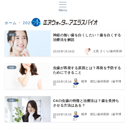
Menu
ホーム
2025年
01月
歯髄
神経の無い歯を白くしたい！歯を白くする
治療法を解説
土黒 さくら/歯科医師
2025年1月24日
虫歯
虫歯が再発する原因とは？再発を予防する
ためにできること
楳津 徳弘/歯科医師（歯学博
2025年1月24
日
士）
虫歯
C4の虫歯の特徴と治療法は？歯を長持ち
させる方法はある？
楳津 徳弘/歯科医師（歯学博
2025年1月24
日
士）