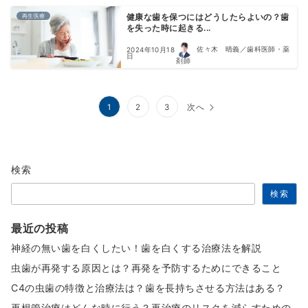
再生医療
健康な歯を保つにはどうしたらよいの？歯
を失った時に起きる...
佐々木 晴義／歯科医師・薬
2024年10月18
日
剤師
投
1
2
3
次へ
稿
の
検索
ペ
検索
ー
ジ
最近の投稿
送
神経の無い歯を白くしたい！歯を白くする治療法を解説
り
虫歯が再発する原因とは？再発を予防するためにできること
C4の虫歯の特徴と治療法は？歯を長持ちさせる方法はある？
再根管治療はどんな時に行う？再治療のリスクを減らすための