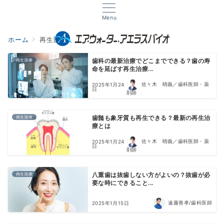
Menu
ホーム
再生医療
再生医療
歯科の最新治療でどこまでできる？歯の寿
命を延ばす再生治療...
佐々木 晴義／歯科医師・薬
2025年1月24
日
剤師
再生医療
歯髄も象牙質も再生できる？最新の再生治
療とは
佐々木 晴義／歯科医師・薬
2025年1月24
日
剤師
再生医療
八重歯は抜歯しない方がよいの？抜歯が必
要な時にできること...
遠藤善孝/歯科医師
2025年1月15日