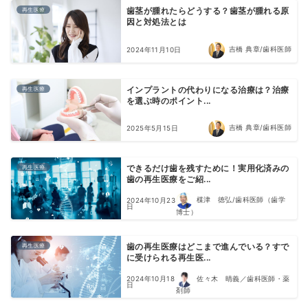
再生医療
歯茎が腫れたらどうする？歯茎が腫れる原
因と対処法とは
吉橋 典章/歯科医師
2024年11月10日
再生医療
インプラントの代わりになる治療は？治療
を選ぶ時のポイント...
吉橋 典章/歯科医師
2025年5月15日
再生医療
できるだけ歯を残すために！実用化済みの
歯の再生医療をご紹...
楳津 徳弘/歯科医師（歯学
2024年10月23
日
博士）
再生医療
歯の再生医療はどこまで進んでいる？すで
に受けられる再生医...
佐々木 晴義／歯科医師・薬
2024年10月18
日
剤師