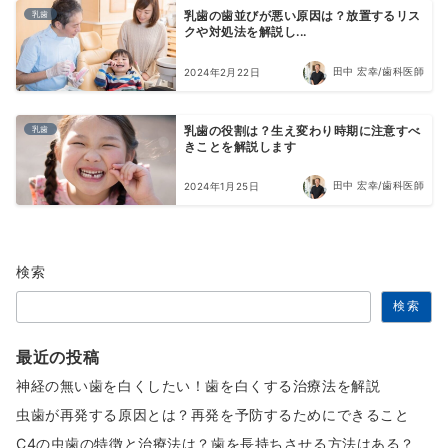
乳歯
乳歯の歯並びが悪い原因は？放置するリス
クや対処法を解説し...
田中 宏幸/歯科医師
2024年2月22日
乳歯
乳歯の役割は？生え変わり時期に注意すべ
きことを解説します
田中 宏幸/歯科医師
2024年1月25日
検索
検索
最近の投稿
神経の無い歯を白くしたい！歯を白くする治療法を解説
虫歯が再発する原因とは？再発を予防するためにできること
C4の虫歯の特徴と治療法は？歯を長持ちさせる方法はある？