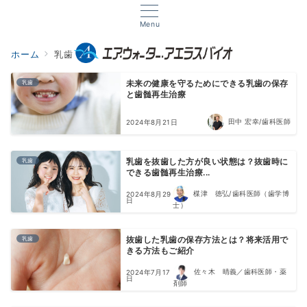
Menu
ホーム
乳歯
乳歯
未来の健康を守るためにできる乳歯の保存
と歯髄再生治療
田中 宏幸/歯科医師
2024年8月21日
乳歯
乳歯を抜歯した方が良い状態は？抜歯時に
できる歯髄再生治療...
楳津 徳弘/歯科医師（歯学博
2024年8月29
日
士）
乳歯
抜歯した乳歯の保存方法とは？将来活用で
きる方法もご紹介
佐々木 晴義／歯科医師・薬
2024年7月17
日
剤師