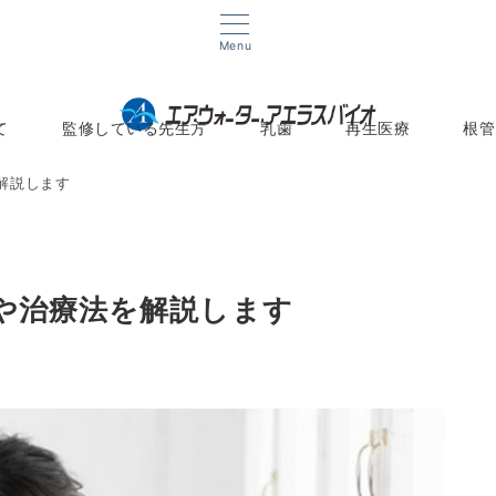
Menu
て
監修している先生方
乳歯
再生医療
根管
解説します
や治療法を解説します