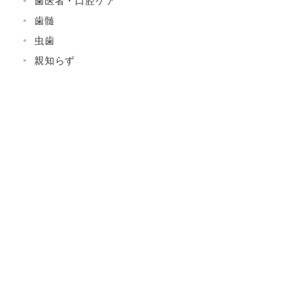
歯医者・口腔ケア
歯髄
虫歯
親知らず