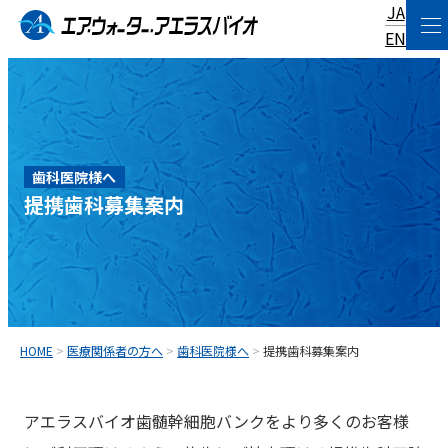
JA
コ
EN
ン
テ
ン
ツ
歯科医院様へ
へ
提携歯科募集案内
ス
キ
ッ
プ
HOME
>
医療関係者の方へ
>
歯科医院様へ
>
提携歯科募集案内
アエラスバイオ歯髄幹細胞バンクをより多くのお客様