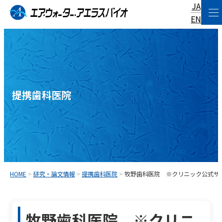
JA
コ
EN
ン
テ
ン
ツ
へ
提携歯科医院
ス
キ
ッ
プ
HOME
>
研究・論文情報
>
提携歯科医院
>
牧野歯科医院 ※クリニック公式サ
牧野歯科医院 ※クリニ