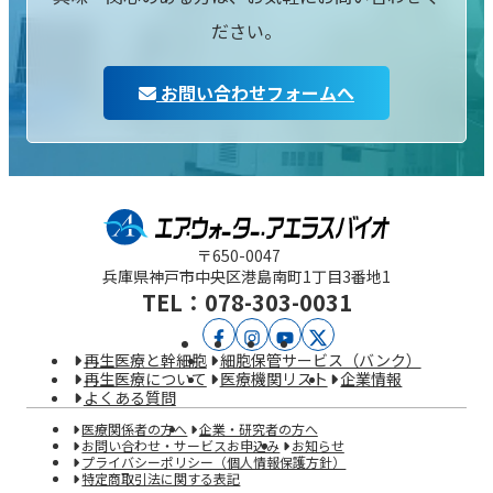
ださい。
お問い合わせフォームへ
〒650-0047
兵庫県神戸市中央区
港島南町1丁目3番地1
TEL：078-303-0031
ア
ア
YouTube
X
再生医療と幹細胞
細胞保管サービス（バンク）
エ
エ
再生医療について
医療機関リスト
企業情報
よくある質問
ラ
ラ
医療関係者の方へ
企業・研究者の方へ
ス
ス
お問い合わせ・サービスお申込み
お知らせ
プライバシーポリシー（個人情報保護方針）
特定商取引法に関する表記
バ
バ