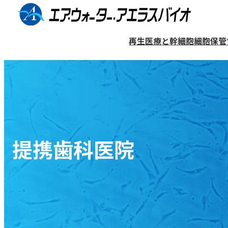
コ
ン
再生医療と幹細胞
細胞保管
テ
ン
細胞保管サービス（バンク）
再生医療について
医療機関リスト
企業情報
ツ
へ
歯髄幹細胞について
歯髄再生治療
提携歯科医院検索ページ
企業概要
ス
歯髄再生治療について
保管プランと料金
キ
一般的な治療法との違い
提携歯科医院
ッ
細胞の利用について
象牙質再生について
プ
歯髄再生治療をご検討の方へ
マンガ〜歯髄再生治療編〜