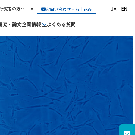
JA
EN
研究者の方へ
お問い合わせ・お申込み
研究・論文
企業情報
よくある質問
ご契約〜細胞保管までの流れ
細胞培養施設（CPC）について