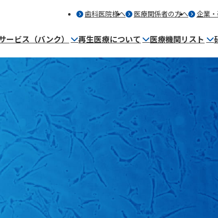
歯科医院様へ
医療関係者の方へ
企業・
サービス（バンク）
再生医療について
医療機関リスト
細胞保管サービス（バンク）とは
再生医療を提供する医療機関
事業内容
保管者・歯科医師の声
マンガ～バンク保管編～