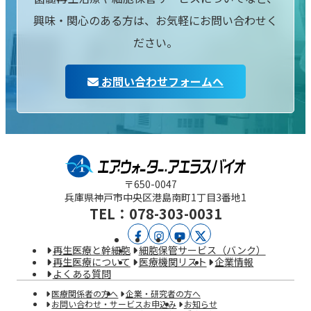
興味・関心のある方は、お気軽にお問い合わせく
ださい。
お問い合わせフォームへ
〒650-0047
兵庫県神戸市中央区
港島南町1丁目3番地1
TEL：078-303-0031
ア
ア
YouTube
X
再生医療と幹細胞
細胞保管サービス（バンク）
エ
エ
再生医療について
医療機関リスト
企業情報
よくある質問
ラ
ラ
医療関係者の方へ
企業・研究者の方へ
ス
ス
お問い合わせ・サービスお申込み
お知らせ