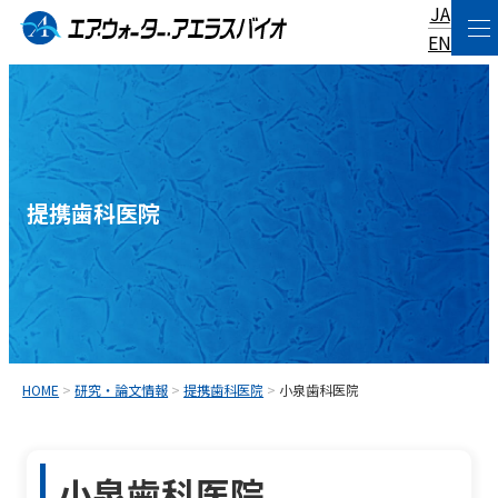
JA
コ
EN
ン
テ
ン
ツ
へ
提携歯科医院
ス
キ
ッ
プ
HOME
>
研究・論文情報
>
提携歯科医院
>
小泉歯科医院
小泉歯科医院