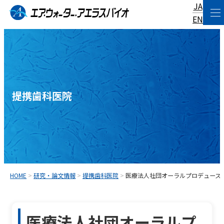
JA
コ
EN
ン
テ
ン
ツ
へ
提携歯科医院
ス
キ
ッ
プ
HOME
>
研究・論文情報
>
提携歯科医院
>
医療法人社団オーラルプロデュース
医療法人社団オーラルプ