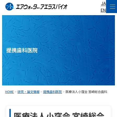
JA
コ
EN
ン
テ
ン
ツ
へ
提携歯科医院
ス
キ
ッ
プ
HOME
>
研究・論文情報
>
提携歯科医院
>
医療法人小窪会 宮崎総合歯科
医療法人小窪会 宮崎総合