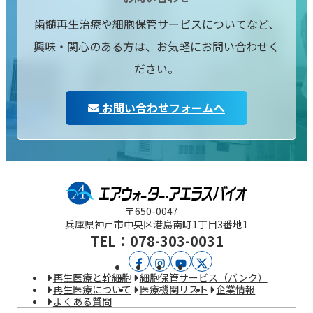
歯髄再生治療や細胞保管サービスについてなど、
興味・関心のある方は、お気軽にお問い合わせく
ださい。
お問い合わせフォームへ
〒650-0047
兵庫県神戸市中央区
港島南町1丁目3番地1
TEL：078-303-0031
ア
ア
YouTube
X
再生医療と幹細胞
細胞保管サービス（バンク）
エ
エ
再生医療について
医療機関リスト
企業情報
よくある質問
ラ
ラ