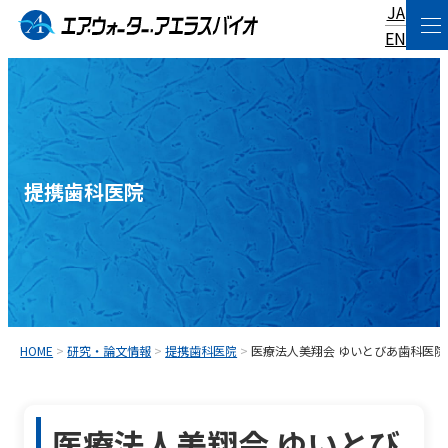
JA
コ
EN
ン
テ
ン
ツ
へ
提携歯科医院
ス
キ
ッ
プ
HOME
>
研究・論文情報
>
提携歯科医院
>
医療法人美翔会 ゆいとびあ歯科医院
医療法人美翔会 ゆいとび