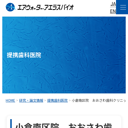
JA
コ
EN
ン
テ
ン
ツ
へ
提携歯科医院
ス
キ
ッ
プ
HOME
>
研究・論文情報
>
提携歯科医院
>
小倉南区院 おおさわ歯科クリニッ
小倉南区院 おおさわ歯