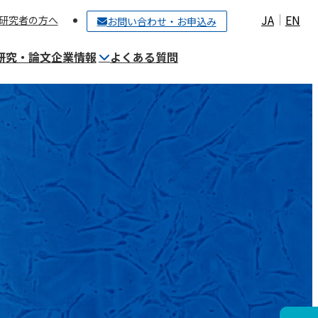
JA
EN
研究者の方へ
お問い合わせ・お申込み
研究・論文
企業情報
よくある質問
ご契約〜細胞保管までの流れ
細胞培養施設（CPC）について