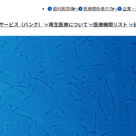
歯科医院様へ
医療関係者の方へ
企業・
サービス（バンク）
再生医療について
医療機関リスト
細胞保管サービス（バンク）とは
再生医療を提供する医療機関
事業内容
保管者・歯科医師の声
マンガ～バンク保管編～