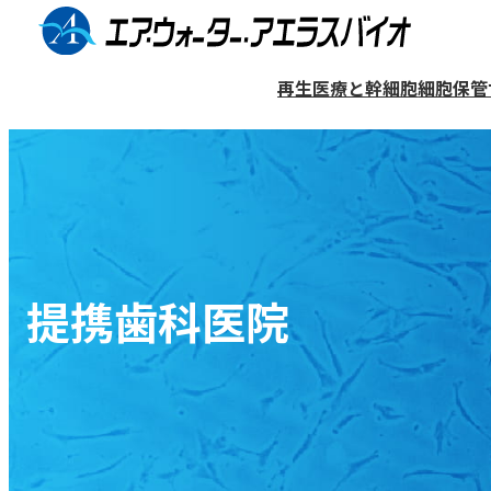
コ
ン
再生医療と幹細胞
細胞保管
テ
ン
細胞保管サービス（バンク）
再生医療について
医療機関リスト
企業情報
ツ
へ
歯髄幹細胞について
歯髄再生治療
提携歯科医院検索ページ
企業概要
ス
歯髄再生治療について
保管プランと料金
キ
一般的な治療法との違い
提携歯科医院
ッ
細胞の利用について
象牙質再生について
プ
歯髄再生治療をご検討の方へ
マンガ〜歯髄再生治療編〜