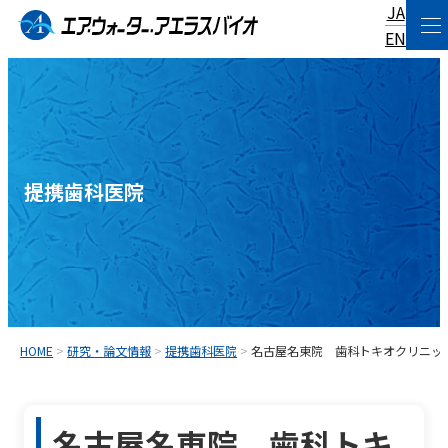
JA
コ
EN
ン
テ
ン
ツ
へ
提携歯科医院
ス
キ
ッ
プ
HOME
>
研究・論文情報
>
提携歯科医院
>
名古屋名東院 歯科トキオクリニッ
名古屋名東院 歯科トキ