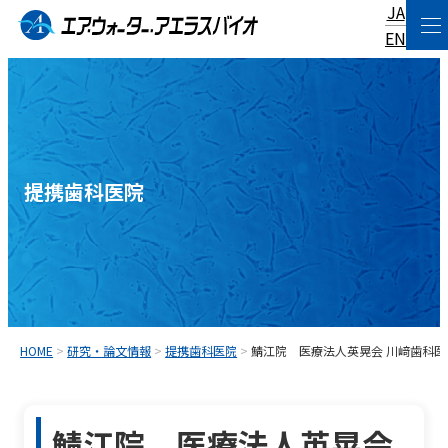
JA
コ
EN
ン
テ
ン
ツ
へ
提携歯科医院
ス
キ
ッ
プ
HOME
>
研究・論文情報
>
提携歯科医院
>
鯖江院 医療法人英晃会 川﨑歯科医
鯖江院 医療法人英晃会