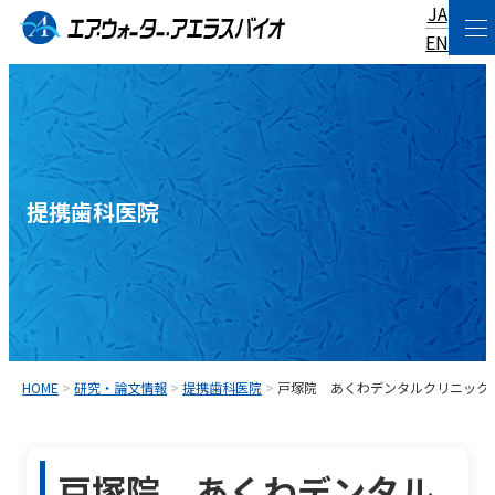
JA
コ
EN
ン
テ
ン
ツ
へ
提携歯科医院
ス
キ
ッ
プ
HOME
>
研究・論文情報
>
提携歯科医院
>
戸塚院 あくわデンタルクリニック
戸塚院 あくわデンタル