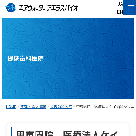
JA
コ
EN
ン
テ
ン
ツ
へ
提携歯科医院
ス
キ
ッ
プ
HOME
>
研究・論文情報
>
提携歯科医院
>
甲東園院 医療法人ケイ歯科クリニ
甲東園院 医療法人ケイ