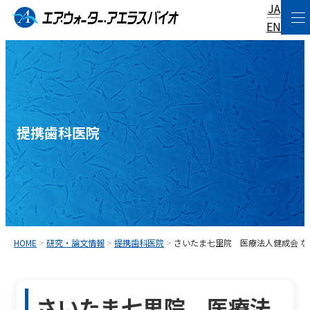
JA
コ
EN
ン
テ
ン
ツ
へ
提携歯科医院
ス
キ
ッ
プ
HOME
>
研究・論文情報
>
提携歯科医院
>
さいたま七里院 医療法人健成会 
さいたま七里院 医療法