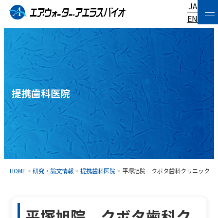
JA
コ
EN
ン
テ
ン
ツ
へ
提携歯科医院
ス
キ
ッ
プ
HOME
>
研究・論文情報
>
提携歯科医院
>
平塚旭院 クボタ歯科クリニック
平塚旭院 クボタ歯科ク