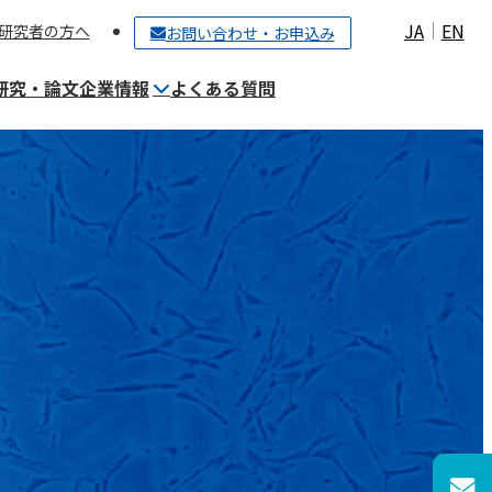
JA
EN
研究者の方へ
お問い合わせ・お申込み
研究・論文
企業情報
よくある質問
ご契約〜細胞保管までの流れ
細胞培養施設（CPC）について