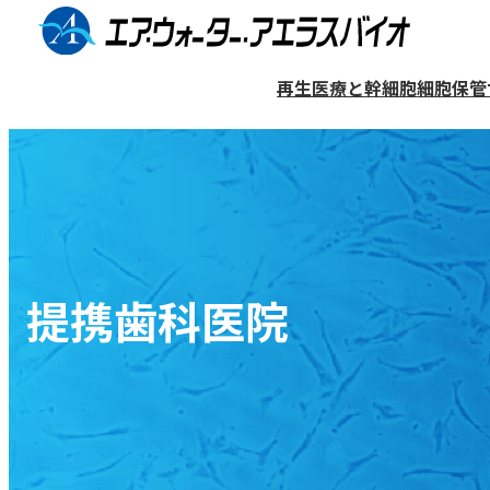
コ
ン
再生医療と幹細胞
細胞保管
テ
ン
細胞保管サービス（バンク）
再生医療について
医療機関リスト
企業情報
ツ
へ
歯髄幹細胞について
歯髄再生治療
提携歯科医院検索ページ
企業概要
ス
歯髄再生治療について
保管プランと料金
キ
一般的な治療法との違い
提携歯科医院
ッ
細胞の利用について
象牙質再生について
プ
歯髄再生治療をご検討の方へ
マンガ〜歯髄再生治療編〜