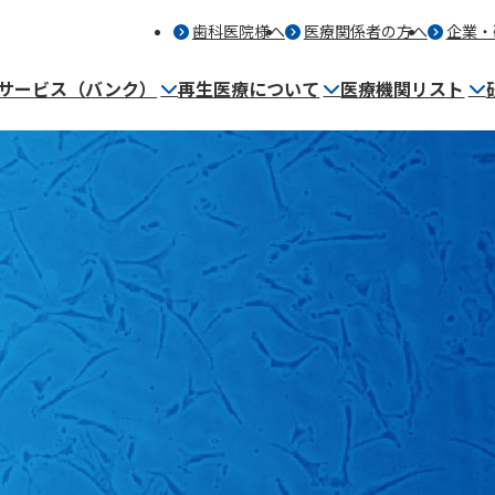
歯科医院様へ
医療関係者の方へ
企業・
サービス（バンク）
再生医療について
医療機関リスト
細胞保管サービス（バンク）とは
再生医療を提供する医療機関
事業内容
保管者・歯科医師の声
マンガ～バンク保管編～