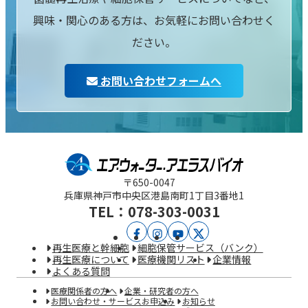
興味・関心のある方は、お気軽にお問い合わせく
ださい。
お問い合わせフォームへ
〒650-0047
兵庫県神戸市中央区
港島南町1丁目3番地1
TEL：078-303-0031
ア
ア
YouTube
X
再生医療と幹細胞
細胞保管サービス（バンク）
エ
エ
再生医療について
医療機関リスト
企業情報
よくある質問
ラ
ラ
医療関係者の方へ
企業・研究者の方へ
ス
ス
お問い合わせ・サービスお申込み
お知らせ