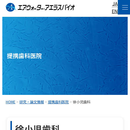
JA
コ
EN
ン
テ
ン
ツ
へ
提携歯科医院
ス
キ
ッ
プ
HOME
>
研究・論文情報
>
提携歯科医院
>
徐小児歯科
徐小児歯科