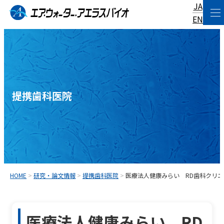
JA
コ
EN
ン
テ
ン
ツ
へ
提携歯科医院
ス
キ
ッ
プ
HOME
>
研究・論文情報
>
提携歯科医院
>
医療法人健康みらい RD歯科クリニ
医療法人健康みらい RD