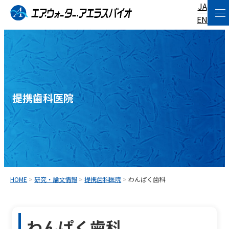
JA
コ
EN
ン
テ
ン
ツ
へ
提携歯科医院
ス
キ
ッ
プ
HOME
>
研究・論文情報
>
提携歯科医院
>
わんぱく歯科
わんぱく歯科