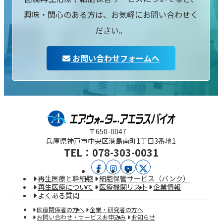
興味・関心のある方は、お気軽にお問い合わせく
ださい。
お問い合わせフォームへ
〒650-0047
兵庫県神戸市中央区
港島南町1丁目3番地1
TEL：078-303-0031
ア
ア
YouTube
X
再生医療と幹細胞
細胞保管サービス（バンク）
エ
エ
再生医療について
医療機関リスト
企業情報
よくある質問
ラ
ラ
医療関係者の方へ
企業・研究者の方へ
ス
ス
お問い合わせ・サービスお申込み
お知らせ