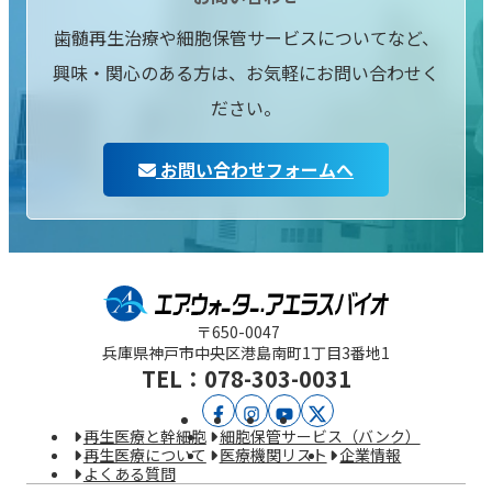
歯髄再生治療や細胞保管サービスについてなど、
興味・関心のある方は、お気軽にお問い合わせく
ださい。
お問い合わせフォームへ
〒650-0047
兵庫県神戸市中央区
港島南町1丁目3番地1
TEL：078-303-0031
ア
ア
YouTube
X
再生医療と幹細胞
細胞保管サービス（バンク）
エ
エ
再生医療について
医療機関リスト
企業情報
よくある質問
ラ
ラ