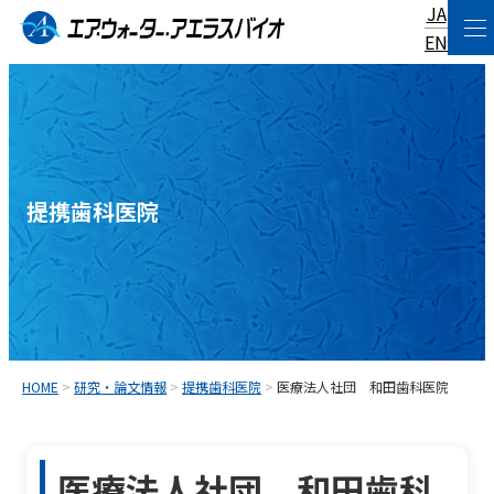
JA
コ
EN
ン
テ
ン
ツ
へ
提携歯科医院
ス
キ
ッ
プ
HOME
>
研究・論文情報
>
提携歯科医院
>
医療法人社団 和田歯科医院
医療法人社団 和田歯科