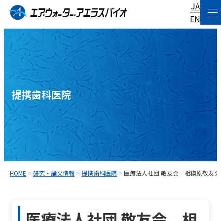
JA
コ
EN
ン
テ
ン
ツ
へ
提携歯科医院
ス
キ
ッ
プ
HOME
>
研究・論文情報
>
提携歯科医院
>
医療法人社団 敬友会 相模原敬友会
医療法人社団 敬友会 相