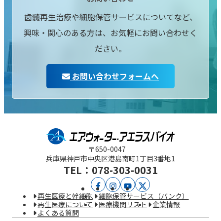
歯髄再生治療や細胞保管サービスについてなど、
興味・関心のある方は、お気軽にお問い合わせく
ださい。
お問い合わせフォームへ
〒650-0047
兵庫県神戸市中央区
港島南町1丁目3番地1
TEL：078-303-0031
ア
ア
YouTube
X
再生医療と幹細胞
細胞保管サービス（バンク）
エ
エ
再生医療について
医療機関リスト
企業情報
よくある質問
ラ
ラ