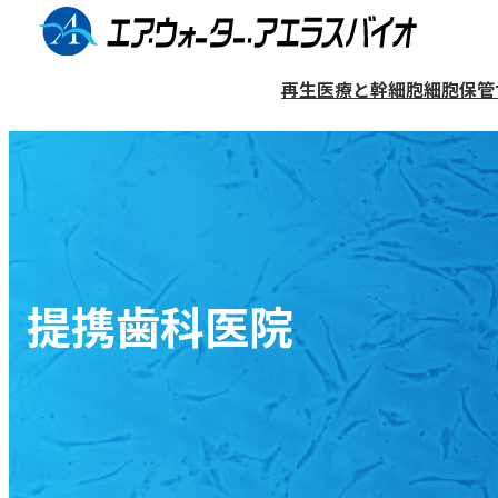
コ
ン
再生医療と幹細胞
細胞保管
テ
ン
細胞保管サービス（バンク）
再生医療について
医療機関リスト
企業情報
ツ
へ
歯髄幹細胞について
歯髄再生治療
提携歯科医院検索ページ
企業概要
ス
歯髄再生治療について
保管プランと料金
キ
一般的な治療法との違い
提携歯科医院
ッ
細胞の利用について
象牙質再生について
プ
歯髄再生治療をご検討の方へ
マンガ〜歯髄再生治療編〜