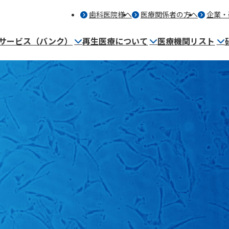
歯科医院様へ
医療関係者の方へ
企業・
サービス（バンク）
再生医療について
医療機関リスト
細胞保管サービス（バンク）とは
再生医療を提供する医療機関
事業内容
保管者・歯科医師の声
マンガ～バンク保管編～