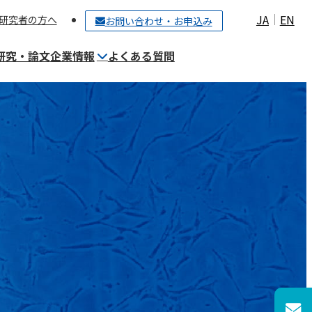
JA
EN
研究者の方へ
お問い合わせ・お申込み
研究・論文
企業情報
よくある質問
ご契約〜細胞保管までの流れ
細胞培養施設（CPC）について