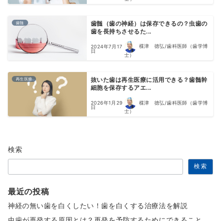
歯髄
歯髄（歯の神経）は保存できるの？虫歯の
歯を長持ちさせるた...
楳津 徳弘/歯科医師（歯学博
2024年7月17
日
士）
再生医療
抜いた歯は再生医療に活用できる？歯髄幹
細胞を保存するアエ...
楳津 徳弘/歯科医師（歯学博
2026年1月29
日
士）
検索
検索
最近の投稿
神経の無い歯を白くしたい！歯を白くする治療法を解説
虫歯が再発する原因とは？再発を予防するためにできること