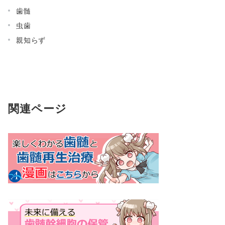
歯髄
虫歯
親知らず
関連ページ