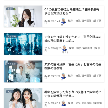
虫歯
C4の虫歯の特徴と治療法は？歯を長持ち
させる方法はある？
楳津 徳弘/歯科医師（歯学博
2025年1月24
日
士）
再生医療
できるだけ歯を残すために！実用化済みの
歯の再生医療をご紹...
楳津 徳弘/歯科医師（歯学
2024年10月23
日
博士）
再生医療
未来の歯科治療「歯生え薬」と歯科の再生
医療の現在地
楳津 徳弘/歯科医師（歯学博
2024年9月10
日
士）
乳歯
乳歯を抜歯した方が良い状態は？抜歯時に
できる歯髄再生治療...
楳津 徳弘/歯科医師（歯学博
2024年8月29
日
士）