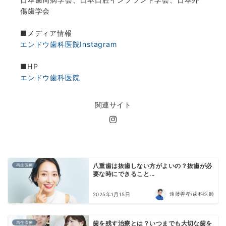
傷歯学会
■メディア情報
エンドウ歯科医院Instagram
■HP
エンドウ歯科医院
関連サイト
再生医療
八重歯は抜歯しない方がよいの？抜歯が必
要な時にできること...
遠藤善孝/歯科医師
2025年1月15日
再生医療
歯を残す治療とは？いつまでも大切な歯を