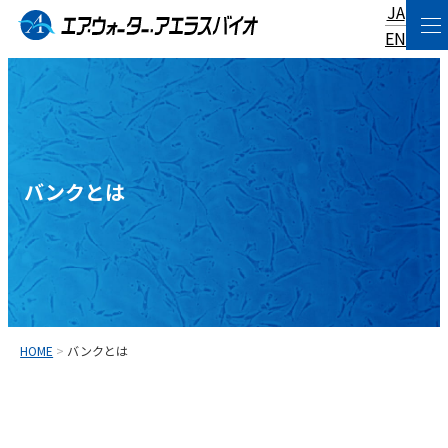
JA
コ
EN
ン
テ
ン
ツ
へ
バンクとは
ス
キ
ッ
プ
HOME
>
バンクとは